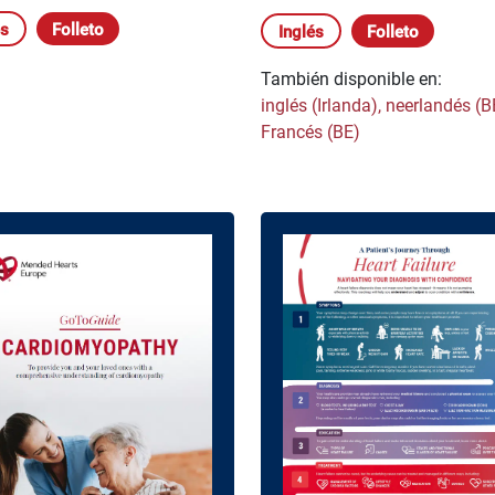
és
Folleto
Inglés
Folleto
También disponible en:
inglés (Irlanda)
,
neerlandés (B
Francés (BE)