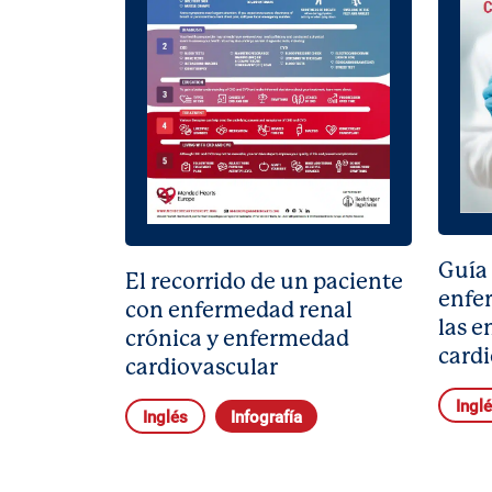
Guía 
El recorrido de un paciente
enfe
con enfermedad renal
las 
crónica y enfermedad
card
cardiovascular
Ingl
Inglés
Infografía