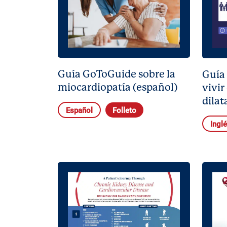
Guía GoToGuide sobre la
Guía
miocardiopatía (español)
vivir
dilat
Español
Folleto
Ingl