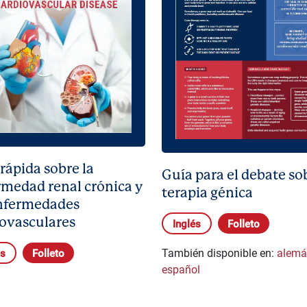
rápida sobre la
Guía para el debate sob
rmedad renal crónica y
terapia génica
enfermedades
iovasculares
Inglés
Folleto
También disponible en:
alem
és
Folleto
español