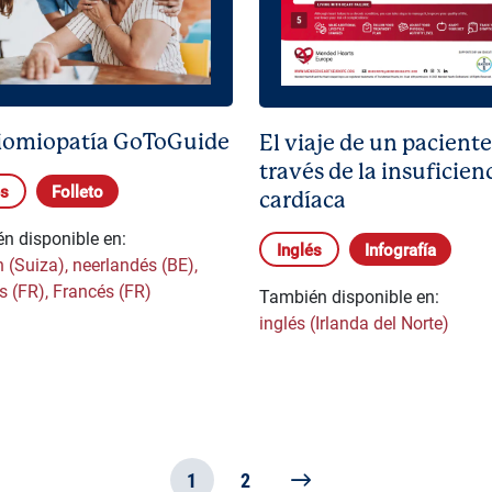
iomiopatía GoToGuide
El viaje de un paciente
través de la insuficien
és
Folleto
cardíaca
n disponible en:
Inglés
Infografía
 (Suiza)
,
neerlandés (BE)
,
s (FR)
,
Francés (FR)
También disponible en:
inglés (Irlanda del Norte)
1
2
Siguiente