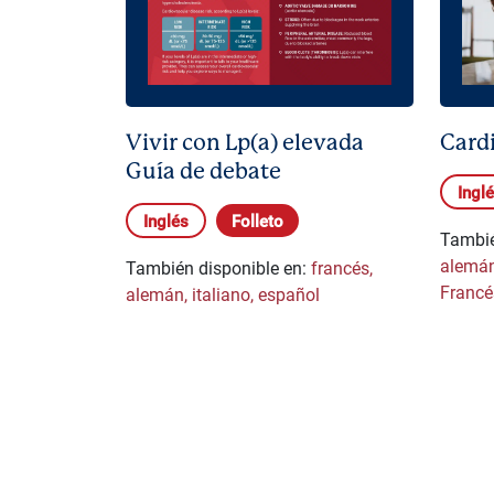
Vivir con Lp(a) elevada
Card
Guía de debate
Ingl
Inglés
Folleto
Tambié
alemán
También disponible en:
francés
,
Francé
alemán
,
italiano
,
español