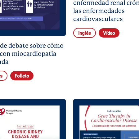
enfermedad renal crón
las enfermedades
cardiovasculares
Inglés
Vídeo
 de debate sobre cómo
 con miocardiopatía
ada
és
Folleto