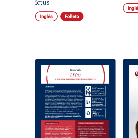
ictus
Ingl
Inglés
Folleto