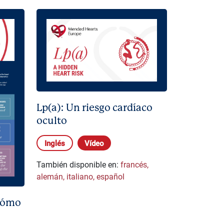
Lp(a): Un riesgo cardíaco
oculto
Inglés
Vídeo
También disponible en:
francés
,
alemán
,
italiano
,
español
 cómo