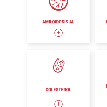
AMILOIDOSIS AL
Enlace a la amiloidosis A
COLESTEROL
Relación con el colestero