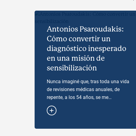
Antonios Psaroudakis:
Cómo convertir un
diagnóstico inesperado
en una misión de
sensibilización
Nunca imaginé que, tras toda una vida
de revisiones médicas anuales, de
repente, a los 54 años, se me
diagnosticara una afección congénita
que cambiara mi forma de ver mi
salud —y mi responsabilidad hacia…