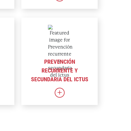
PREVENCIÓN
RECURRENTE Y
SECUNDARIA DEL ICTUS
p(a)
Enlace a Prevención recurrente