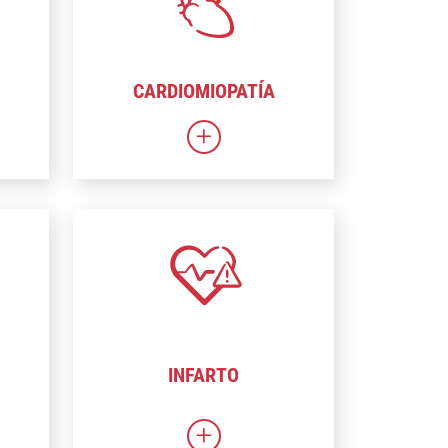
CARDIOMIOPATÍA
ATTR-CM
Enlace a Cardiomiopatía
INFARTO
 terapia génica
Enlace a Ataque cardíaco