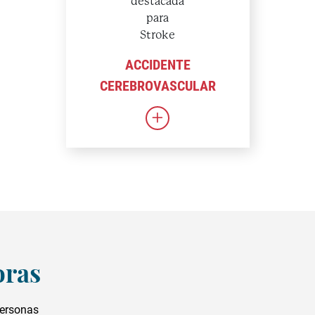
ACCIDENTE
CEREBROVASCULAR
Enlace a Ictus
oras
personas