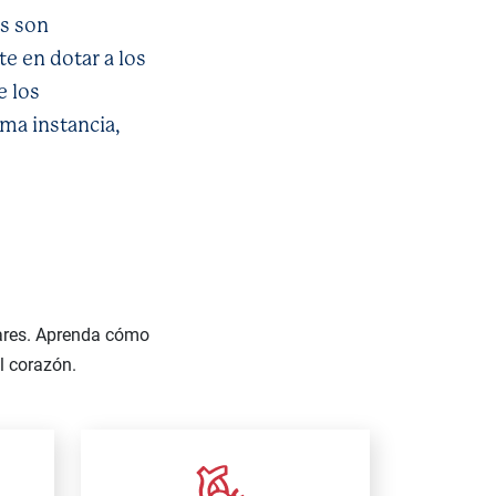
s son
e en dotar a los
e los
ma instancia,
lares. Aprenda cómo
l corazón.