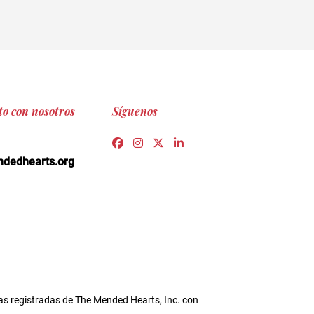
to con nosotros
Síguenos
Link to https://www.facebook.co
Link to https://www.instagra
Link to https://twitter.c
Link to https://www.l
edhearts.org
s registradas de The Mended Hearts, Inc. con