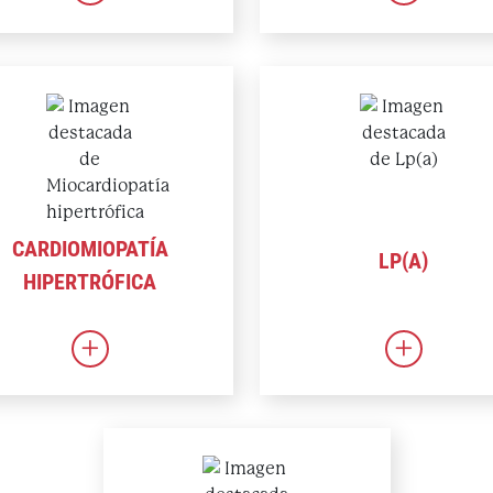
CARDIOMIOPATÍA
LP(A)
HIPERTRÓFICA
cia cardíaca
Vínculo con la miocardiopatía hipertrófica
Enlace a L