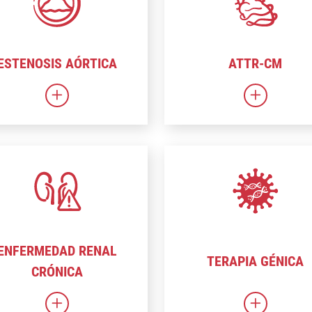
ESTENOSIS AÓRTICA
ATTR-CM
L
Enlace sobre la estenosis aórtica
Enlace a 
ENFERMEDAD RENAL
TERAPIA GÉNICA
CRÓNICA
l
Enlace a Enfermedad renal crónica
Enlace a la